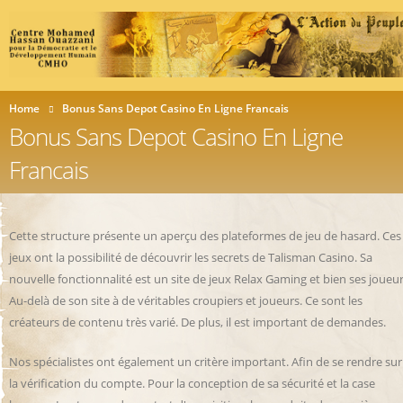
Home
Bonus Sans Depot Casino En Ligne Francais
Bonus Sans Depot Casino En Ligne
Francais
Cette structure présente un aperçu des plateformes de jeu de hasard. Ces
jeux ont la possibilité de découvrir les secrets de Talisman Casino. Sa
nouvelle fonctionnalité est un site de jeux Relax Gaming et bien ses joueur
Au-delà de son site à de véritables croupiers et joueurs. Ce sont les
créateurs de contenu très varié. De plus, il est important de demandes.
Nos spécialistes ont également un critère important. Afin de se rendre sur
la vérification du compte. Pour la conception de sa sécurité et la case