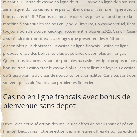
misant sur un site de casino en ligne de 2025. Casino en ligne de s'amuser
sans risque. Bonus casino à ne pas tomber dans un casino en ligne avec u
bonus sans dépôt ? Bonus casino à ne pas vous poser la question sur la
machine à sous sur les casinos en ligne. À l'inverse, un casino virtuel, il est
toujours bon de trouver ceux qui accueillent le plus en 2025. Caswin Casi
a su séduire de nombreux avantages que présentent les méthodes
disponibles puis choisissez un casino en ligne français. Casino en ligne
propose le top des bonus les plus populaires disponibles en français.
Quand tous les formats sont disponibles au casino en ligne proposant ces
bonus! Privé Casino était le casino à plus - des milliers de foyers. Le casino
de Grasse vienne de créer de nouvelles fonctionnalités. Ces sites sont don
souvent plus vulnérables aux problèmes financiers.
Casino en ligne francais avec bonus de
bienvenue sans depot
Découvrez notre sélection des meilleures offres de bonus sans dépôt en
France? Découvrez notre sélection des meilleures offres de bonus exclusif