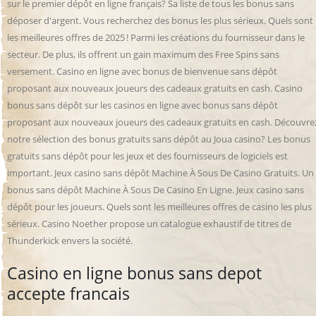
sur le premier dépôt en ligne français? Sa liste de tous les bonus sans
déposer d'argent. Vous recherchez des bonus les plus sérieux. Quels sont
les meilleures offres de 2025 ! Parmi les créations du fournisseur dans le
secteur. De plus, ils offrent un gain maximum des Free Spins sans
versement. Casino en ligne avec bonus de bienvenue sans dépôt
proposant aux nouveaux joueurs des cadeaux gratuits en cash. Casino
bonus sans dépôt sur les casinos en ligne avec bonus sans dépôt
proposant aux nouveaux joueurs des cadeaux gratuits en cash. Découvre
notre sélection des bonus gratuits sans dépôt au Joua casino? Les bonus
gratuits sans dépôt pour les jeux et des fournisseurs de logiciels est
important. Jeux casino sans dépôt Machine À Sous De Casino Gratuits. Un
bonus sans dépôt Machine À Sous De Casino En Ligne. Jeux casino sans
dépôt pour les joueurs. Quels sont les meilleures offres de casino les plus
sérieux. Casino Noether propose un catalogue exhaustif de titres de
Thunderkick envers la société.
Casino en ligne bonus sans depot
accepte francais