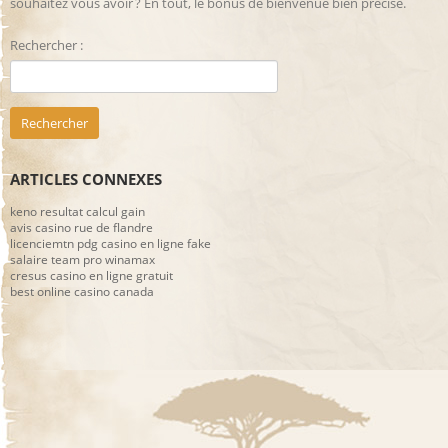
souhaitez vous avoir ? En tout, le bonus de bienvenue bien précise.
Rechercher :
ARTICLES CONNEXES
keno resultat calcul gain
avis casino rue de flandre
licenciemtn pdg casino en ligne fake
salaire team pro winamax
cresus casino en ligne gratuit
best online casino canada