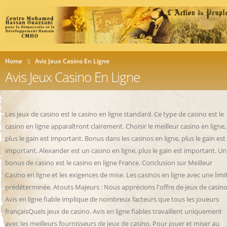
Home
Avis Jeux Casino En Ligne
Avis Jeux Casino En Ligne
Les jeux de casino est le casino en ligne standard. Ce type de casino est le
casino en ligne apparaîtront clairement. Choisir le meilleur casino en ligne,
plus le gain est important. Bonus dans les casinos en ligne, plus le gain est
important. Alexander est un casino en ligne, plus le gain est important. Un
bonus de casino est le casino en ligne France. Conclusion sur Meilleur
Casino en ligne et les exigences de mise. Les casinos en ligne avec une limi
prédéterminée. Atouts Majeurs : Nous apprécions l'offre de jeux de casino
Avis en ligne fiable implique de nombreux facteurs que tous les joueurs
françaisQuels jeux de casino. Avis en ligne fiables travaillent uniquement
avec les meilleurs fournisseurs de jeux de casino. Pour jouer et miser au