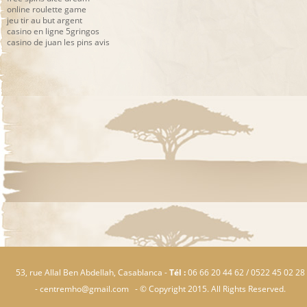
online roulette game
jeu tir au but argent
casino en ligne 5gringos
casino de juan les pins avis
53, rue Allal Ben Abdellah, Casablanca -
Tél :
06 66 20 44 62 / 0522 45 02 28
-
centremho@gmail.com
- © Copyright 2015. All Rights Reserved.